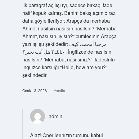
İlk paragraf açılışı iyi, sadece birkaç ifade
hafif kopuk kalmış. Benim bakış açım biraz
daha şöyle ilerliyor: Arapça’da merhaba
Ahmet nasılsın nasılsın nasılsın? “Merhaba
Ahmet, nasılsın, iyisin?” cümlesinin Arapça
yazılışı şu şekildedir: مرحبا أمحمد، كيف
حالك؟ هل أنت بخير؟ . İngilizce’de nasılsın
nasılsın? “Merhaba, nasılsınız?” ifadesinin
İngilizce karşılığı “Hello, how are you?”
şeklindedir.
Ocak 13, 2026
Yanıtla
admin
Alaz! Önerilerinizin tümünü kabul