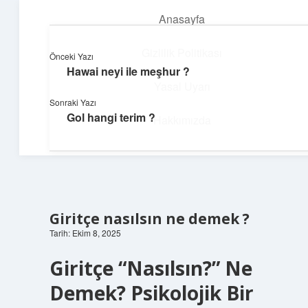
Anasayfa
menüyü
aç
Gizlilik Politikası
Önceki Yazı
Hawai neyi ile meşhur ?
Günlük Akış
Yasal Uyarı
Sonraki Yazı
Günlük yaşamdan küçük notlar ve kısa bilgiler.
Gol hangi terim ?
Hakkımızda
Giritçe nasılsın ne demek ?
Tarih: Ekim 8, 2025
Giritçe “Nasılsın?” Ne
Demek? Psikolojik Bir