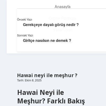
Anasayfa
menüyü
aç
Gizlilik Politikası
Önceki Yazı
Gerekçeye dayalı görüş nedir ?
Günlük Akış
Yasal Uyarı
Sonraki Yazı
Günlük yaşamdan küçük notlar ve kısa bilgiler.
Giritçe nasılsın ne demek ?
Hakkımızda
Hawai neyi ile meşhur ?
Tarih: Ekim 8, 2025
Hawai Neyi ile
Meşhur? Farklı Bakış