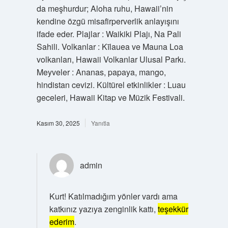
da meşhurdur; Aloha ruhu, Hawaii’nin
kendine özgü misafirperverlik anlayışını
ifade eder. Plajlar : Waikiki Plajı, Na Pali
Sahili. Volkanlar : Kīlauea ve Mauna Loa
volkanları, Hawaii Volkanlar Ulusal Parkı.
Meyveler : Ananas, papaya, mango,
hindistan cevizi. Kültürel etkinlikler : Luau
geceleri, Hawaii Kitap ve Müzik Festivali.
Kasım 30, 2025
Yanıtla
admin
Kurt! Katılmadığım yönler vardı ama
katkınız yazıya zenginlik kattı,
teşekkür
ederim
.