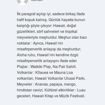
İlk paragraf açılışı iyi, sadece birkaç ifade
hafif kopuk kalmış. Günlük hayatta bunun
karşılığı şöyle çıkıyor: Hawaii, doğal
güzellikleri, sörf sahneleri ve tropikal
meyveleriyle meşhurdur. Meşhur olan bazı
noktalar : Ayrıca, Hawaii’nin
misafirperverlik anlayışı da meşhurdur;
Aloha ruhu, Hawaii’nin kendine özgü
misafirperverlik anlayışını ifade eder.
Plajlar : Waikiki Plajı, Na Pali Sahili.
Volkanlar : Kīlauea ve Mauna Loa
volkanları, Hawaii Volkanlar Ulusal Parkı.
Meyveler : Ananas, papaya, mango,
hindistan cevizi. Kültürel etkinlikler : Luau
geceleri, Hawaii Kitap ve Müzik Festivali.