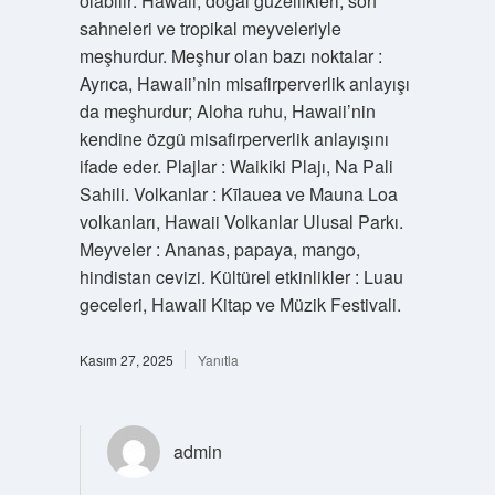
olabilir: Hawaii, doğal güzellikleri, sörf
sahneleri ve tropikal meyveleriyle
meşhurdur. Meşhur olan bazı noktalar :
Ayrıca, Hawaii’nin misafirperverlik anlayışı
da meşhurdur; Aloha ruhu, Hawaii’nin
kendine özgü misafirperverlik anlayışını
ifade eder. Plajlar : Waikiki Plajı, Na Pali
Sahili. Volkanlar : Kīlauea ve Mauna Loa
volkanları, Hawaii Volkanlar Ulusal Parkı.
Meyveler : Ananas, papaya, mango,
hindistan cevizi. Kültürel etkinlikler : Luau
geceleri, Hawaii Kitap ve Müzik Festivali.
Kasım 27, 2025
Yanıtla
admin