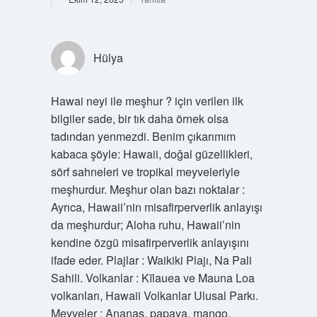
Hülya
Hawai neyi ile meşhur ? için verilen ilk
bilgiler sade, bir tık daha örnek olsa
tadından yenmezdi. Benim çıkarımım
kabaca şöyle: Hawaii, doğal güzellikleri,
sörf sahneleri ve tropikal meyveleriyle
meşhurdur. Meşhur olan bazı noktalar :
Ayrıca, Hawaii’nin misafirperverlik anlayışı
da meşhurdur; Aloha ruhu, Hawaii’nin
kendine özgü misafirperverlik anlayışını
ifade eder. Plajlar : Waikiki Plajı, Na Pali
Sahili. Volkanlar : Kīlauea ve Mauna Loa
volkanları, Hawaii Volkanlar Ulusal Parkı.
Meyveler : Ananas, papaya, mango,