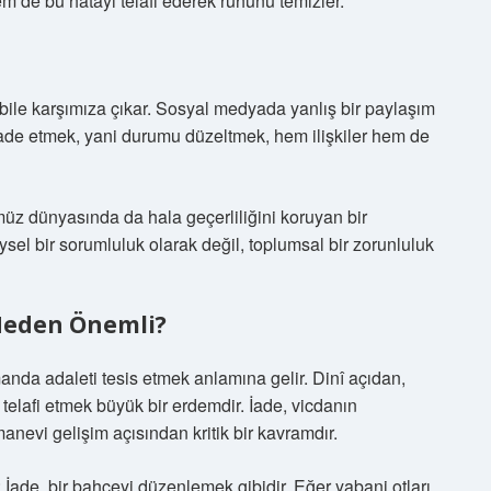
m de bu hatayı telafi ederek ruhunu temizler.
ile karşımıza çıkar. Sosyal medyada yanlış bir paylaşım
 iade etmek, yani durumu düzeltmek, hem ilişkiler hem de
üz dünyasında da hala geçerliliğini koruyan bir
sel bir sorumluluk olarak değil, toplumsal bir zorunluluk
Neden Önemli?
anda adaleti tesis etmek anlamına gelir. Dinî açıdan,
telafi etmek büyük bir erdemdir. İade, vicdanın
nevi gelişim açısından kritik bir kavramdır.
İade, bir bahçeyi düzenlemek gibidir. Eğer yabani otları