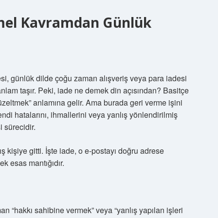
mel Kavramdan Günlük
si, günlük dilde çoğu zaman alışveriş veya para iadesi
 anlam taşır. Peki, iade ne demek din açısından? Basitçe
üzeltmek” anlamına gelir. Ama burada geri verme işini
ndi hatalarını, ihmallerini veya yanlış yönlendirilmiş
 sürecidir.
kişiye gitti. İşte iade, o e-postayı doğru adrese
ek esas mantığıdır.
n “hakkı sahibine vermek” veya “yanlış yapılan işleri