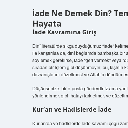
İade Ne Demek Din? Te
Hayata
İade Kavramına Giriş
Dinî literatürde sıkça duyduğumuz “iade” kelime
ile karıştırılsa da, dinî bağlamda bambaşka bir
söylemek gerekirse, iade “geri vermek” veya “d
sıradan bir işlem gibi düşünmeyin; bu, kişinin ke
davranışlarını düzeltmesi ve Allah’a döndürmesi
Düşünsenize, bir e-posta gönderdiniz ama yanlış 
yönlendirmek gibi; hatayı fark etmek ve düzeltm
Kur’an ve Hadislerde İade
Kur’an’da ve hadislerde iade kavramı çoğu zama