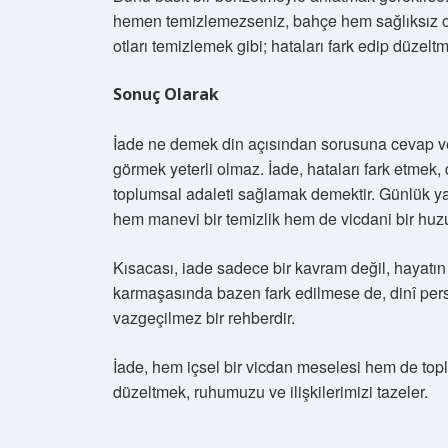
hemen temizlemezseniz, bahçe hem sağlıksız olur
otları temizlemek gibi; hataları fark edip düzel
Sonuç Olarak
İade ne demek din açısından sorusuna cevap ve
görmek yeterli olmaz. İade, hataları fark etmek
toplumsal adaleti sağlamak demektir. Günlük ya
hem manevi bir temizlik hem de vicdani bir huz
Kısacası, iade sadece bir kavram değil, hayatı
karmaşasında bazen fark edilmese de, dinî pers
vazgeçilmez bir rehberdir.
İade, hem içsel bir vicdan meselesi hem de topl
düzeltmek, ruhumuzu ve ilişkilerimizi tazeler.