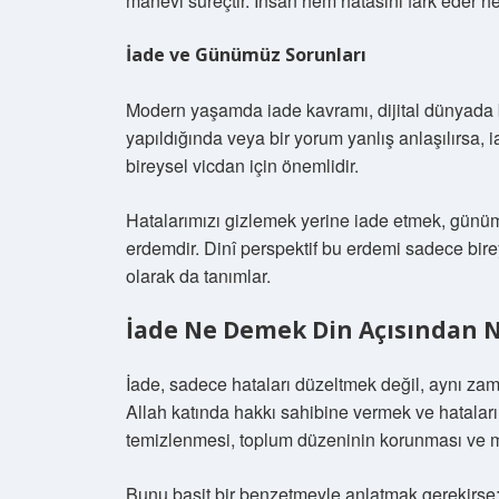
manevi süreçtir. İnsan hem hatasını fark eder he
İade ve Günümüz Sorunları
Modern yaşamda iade kavramı, dijital dünyada b
yapıldığında veya bir yorum yanlış anlaşılırsa,
bireysel vicdan için önemlidir.
Hatalarımızı gizlemek yerine iade etmek, günüm
erdemdir. Dinî perspektif bu erdemi sadece birey
olarak da tanımlar.
İade Ne Demek Din Açısından 
İade, sadece hataları düzeltmek değil, aynı zam
Allah katında hakkı sahibine vermek ve hataları 
temizlenmesi, toplum düzeninin korunması ve ma
Bunu basit bir benzetmeyle anlatmak gerekirse: 