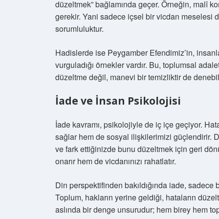
düzeltmek” bağlamında geçer. Örneğin, malî kon
gerekir. Yani sadece içsel bir vicdan meselesi 
sorumluluktur.
Hadislerde ise Peygamber Efendimiz’in, insanlar
vurguladığı örnekler vardır. Bu, toplumsal adalet
düzeltme değil, manevi bir temizliktir de denebili
İade ve İnsan Psikolojisi
İade kavramı, psikolojiyle de iç içe geçiyor. Ha
sağlar hem de sosyal ilişkilerimizi güçlendirir.
ve fark ettiğinizde bunu düzeltmek için geri dö
onarır hem de vicdanınızı rahatlatır.
Din perspektifinden bakıldığında iade, sadece bi
Toplum, hakların yerine geldiği, hataların düzel
aslında bir denge unsurudur; hem birey hem top