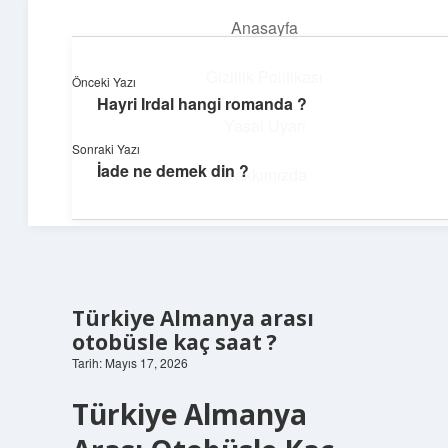
Anasayfa
menüyü
aç
Gizlilik Politikası
Önceki Yazı
Hayri Irdal hangi romanda ?
Günlük Akış
Yasal Uyarı
Sonraki Yazı
Günlük yaşamdan küçük notlar ve kısa bilgiler.
İade ne demek din ?
Hakkımızda
Türkiye Almanya arası
otobüsle kaç saat ?
Tarih: Mayıs 17, 2026
Türkiye Almanya