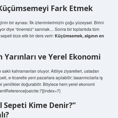
 Küçümsemeyi Fark Etmek
nin bir aynası: İlk izlenimlerimizin çoğu yüzeysel. Birini
miyor diye “önemsiz” sanmak… Sonra bir toplantıda tüm
sepeti bize etik bir ders verir:
Küçümsemek, algının en
n Yarınları ve Yerel Ekonomi
ın saklı kahramanları oluyor. Atölye ziyaretleri, ustadan
ti, e-ticaretle yeni pazarlara açılabilir; tasarımcılarla iş
bi yenilikler doğurabilir. Böylece hem yerel ekonomi
ntentReference[oaicite:7]{index=7}
l Sepeti Kime Denir?”
lı?