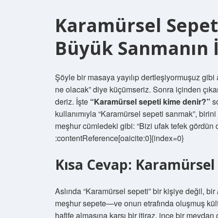
Karamürsel Sepet
Büyük Sanmanın İ
Şöyle bir masaya yayılıp dertleşiyormuşuz gibi
ne olacak” diye küçümseriz. Sonra içinden çıkan 
deriz. İşte
“Karamürsel sepeti kime denir?”
so
kullanımıyla “Karamürsel sepeti sanmak”, birini
meşhur cümledeki gibi: “Bizi ufak tefek gördün
:contentReference[oaicite:0]{index=0}
Kısa Cevap: Karamürsel 
Aslında “Karamürsel sepeti” bir kişiye değil, bir
meşhur sepete—ve onun etrafında oluşmuş kültür
hafife almasına karşı bir itiraz, ince bir mey