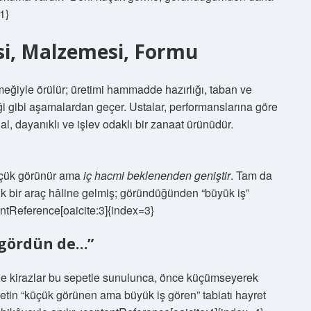
1}
si, Malzemesi, Formu
eğiyle örülür; üretimi hammadde hazırlığı, taban ve
ği gibi aşamalardan geçer. Ustalar, performanslarına göre
l, dayanıklı ve işlev odaklı bir zanaat ürünüdür.
küçük görünür ama
iç hacmi beklenenden geniştir
. Tam da
k bir araç hâline gelmiş; göründüğünden “büyük iş”
entReference[oaicite:3]{index=3}
k gördün de…”
e kirazlar bu sepetle sunulunca, önce küçümseyerek
etin “küçük görünen ama büyük iş gören” tabiatı hayret