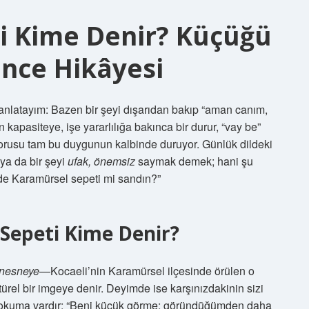
i Kime Denir? Küçüğü
nce Hikâyesi
 anlatayım: Bazen bir şeyi dışarıdan bakıp “aman canım,
kapasiteye, işe yararlılığa bakınca bir durur, “vay be”
rusu tam bu duygunun kalbinde duruyor. Günlük dildeki
 ya da bir şeyi
ufak, önemsiz
saymak demek; hani şu
 de Karamürsel sepeti mi sandın?”
Sepeti Kime Denir?
nesneye
—Kocaeli’nin Karamürsel ilçesinde örülen o
el bir imgeye denir. Deyimde ise karşınızdakinin sizi
dan okuma vardır: “Beni küçük görme; göründüğümden daha