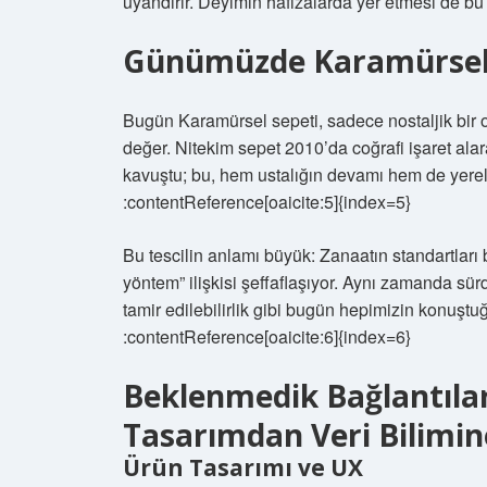
uyandırır. Deyimin hafızalarda yer etmesi de bu 
Günümüzde Karamürsel 
Bugün Karamürsel sepeti, sadece nostaljik bir obj
değer. Nitekim sepet 2010’da coğrafi işaret 
kavuştu; bu, hem ustalığın devamı hem de yerel 
:contentReference[oaicite:5]{index=5}
Bu tescilin anlamı büyük: Zanaatın standartları be
yöntem” ilişkisi şeffaflaşıyor. Aynı zamanda sü
tamir edilebilirlik gibi bugün hepimizin konuştu
:contentReference[oaicite:6]{index=6}
Beklenmedik Bağlantılar
Tasarımdan Veri Bilimin
Ürün Tasarımı ve UX