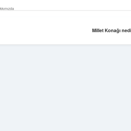
kkımızda
Millet Konağı nedi
Sidebar
https://elexbetgiris.org/
betbox giriş
betexper yeni giriş