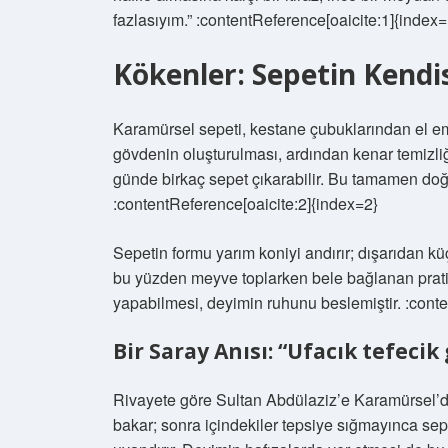
fazlasıyım.” :contentReference[oaicite:1]{index=
Kökenler: Sepetin Kendi
Karamürsel sepeti, kestane çubuklarından el em
gövdenin oluşturulması, ardından kenar temizli
günde birkaç sepet çıkarabilir. Bu tamamen doğa
:contentReference[oaicite:2]{index=2}
Sepetin formu yarım koniyi andırır; dışarıdan 
bu yüzden meyve toplarken bele bağlanan prati
yapabilmesi, deyimin ruhunu beslemiştir. :cont
Bir Saray Anısı: “Ufacık tefeci
Rivayete göre Sultan Abdülaziz’e Karamürsel’d
bakar; sonra içindekiler tepsiye sığmayınca sep