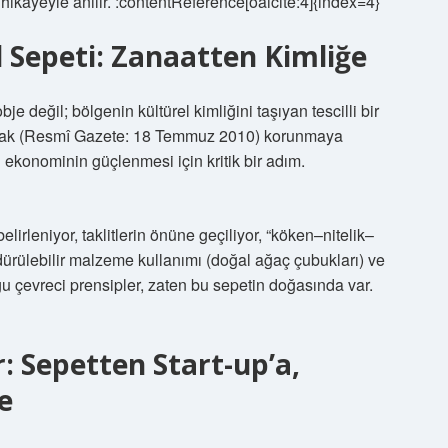
hikâyeyle anılır. :contentReference[oaicite:4]{index=4}
Sepeti: Zanaatten Kimliğe
e değil; bölgenin kültürel kimliğini taşıyan tescilli bir
alarak (Resmî Gazete: 18 Temmuz 2010) korunmaya
ekonominin güçlenmesi için kritik bir adım.
lirleniyor, taklitlerin önüne geçiliyor, “köken–nitelik–
rdürülebilir malzeme kullanımı (doğal ağaç çubukları) ve
ğu çevreci prensipler, zaten bu sepetin doğasında var.
: Sepetten Start-up’a,
e