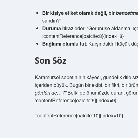
Bir kişiye etiket olarak değil, bir
benzetm
sandın?”
Duruma itiraz
eder: “Görünüşe aldanma, içer
:contentReference[oaicite:8]{index=8}
Bağlamı olumlu tut
: Karşındakini küçük düş
Son Söz
Karamürsel sepetinin hikâyesi, gündelik dile sı
içeriden büyük. Bugün bir ekibi, bir fikri, bir ü
gördün de…?”
Belki de önümüzde duran, görün
:contentReference[oaicite:9]{index=9}
::contentReference[oaicite:10]{index=10}