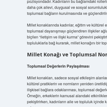
pozisyondadır. Kadınların bu bağlamdaki roller
daha çok ailevi, duygusal ve sosyal sorumluluklar
toplumsal bağların kurulmasında ve güçlendirilm
Millet konaklarında kadınlar, eğitim ve kültürel 
toplumsal dayanışmayı güçlendiren ilişkiler ağl
biçilen “iletişim ve ilişki kurma” görevini pekişt
topluluklarla bağ kurarak, millet konağını bir t
Millet Konağı ve Toplumsal No
Toplumsal Değerlerin Paylaşılması
Millet konakları, sadece sosyal etkileşim alanl
kültürel pratiklerin ve normların yeniden üretildiğ
ilişkisel bağlara odaklanması, toplumsal değerle
Örneğin, erkeklerin kamusal alandaki etkinliklere
pekiştirirken, kadınların aile ve topluluk içind