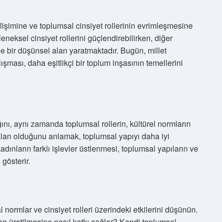
işimine ve toplumsal cinsiyet rollerinin evrimleşmesine
leneksel cinsiyet rollerini güçlendirebilirken, diğer
de bir düşünsel alan yaratmaktadır. Bugün, millet
lışması, daha eşitlikçi bir toplum inşasının temellerini
ğını, aynı zamanda toplumsal rollerin, kültürel normların
ir alan olduğunu anlamak, toplumsal yapıyı daha iyi
dınların farklı işlevler üstlenmesi, toplumsal yapıların ve
 gösterir.
 normlar ve cinsiyet rolleri üzerindeki etkilerini düşünün.
den üretilmesine nasıl katkı sağlar? Kendi toplumsal