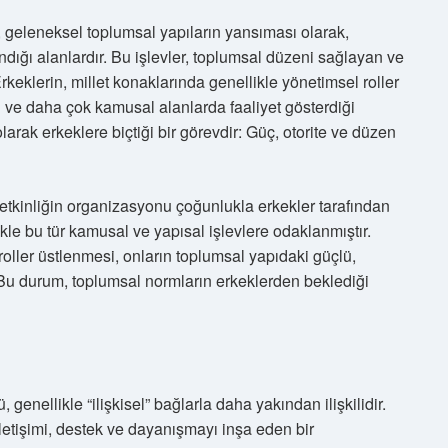
ı, geleneksel toplumsal yapıların yansıması olarak,
ndığı alanlardır. Bu işlevler, toplumsal düzeni sağlayan ve
Erkeklerin, millet konaklarında genellikle yönetimsel roller
ğı ve daha çok kamusal alanlarda faaliyet gösterdiği
arak erkeklere biçtiği bir görevdir: Güç, otorite ve düzen
etkinliğin organizasyonu çoğunlukla erkekler tarafından
kle bu tür kamusal ve yapısal işlevlere odaklanmıştır.
roller üstlenmesi, onların toplumsal yapıdaki güçlü,
ir. Bu durum, toplumsal normların erkeklerden beklediği
 genellikle “ilişkisel” bağlarla daha yakından ilişkilidir.
iletişimi, destek ve dayanışmayı inşa eden bir