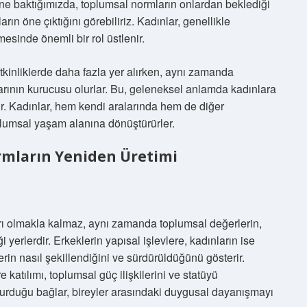
ine baktığımızda, toplumsal normların onlardan beklediği
ın öne çıktığını görebiliriz. Kadınlar, genellikle
esinde önemli bir rol üstlenir.
etkinliklerde daha fazla yer alırken, aynı zamanda
arının kurucusu olurlar. Bu, geleneksel anlamda kadınlara
irir. Kadınlar, hem kendi aralarında hem de diğer
oplumsal yaşam alanına dönüştürürler.
rmların Yeniden Üretimi
arı olmakla kalmaz, aynı zamanda toplumsal değerlerin,
i yerlerdir. Erkeklerin yapısal işlevlere, kadınların ise
rin nasıl şekillendiğini ve sürdürüldüğünü gösterir.
 katılımı, toplumsal güç ilişkilerini ve statüyü
e kurduğu bağlar, bireyler arasındaki duygusal dayanışmayı